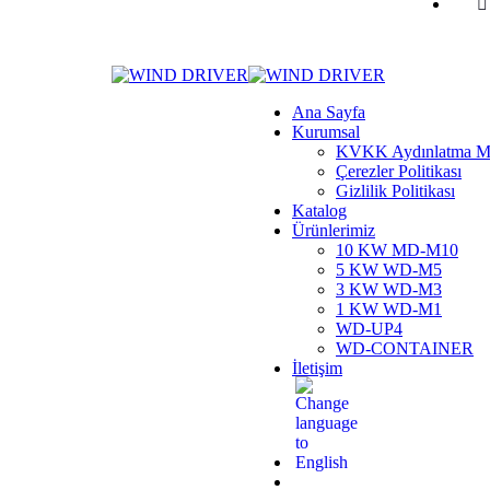
Ana Sayfa
Kurumsal
KVKK Aydınlatma M
Çerezler Politikası
Gizlilik Politikası
Katalog
Ürünlerimiz
10 KW MD-M10
5 KW WD-M5
3 KW WD-M3
1 KW WD-M1
WD-UP4
WD-CONTAINER
İletişim