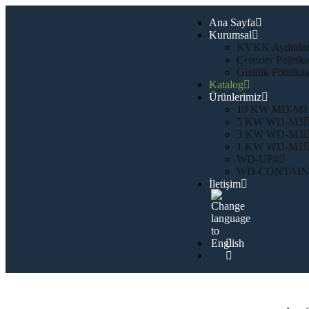
Ana Sayfa
Kurumsal
KVKK Aydınlat
Çerezler Politika
Gizlilik Politikas
Katalog
Ürünlerimiz
10 KW MD-M1
5 KW WD-M5
3 KW WD-M3
1 KW WD-M1
WD-UP4
WD-CONTAIN
İletişim