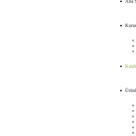
Ana 
Kuru
Katal
Ürünl