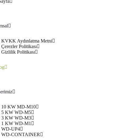
Sayfa
msal
KVKK Aydınlatma Metni
Çerezler Politikası
Gizlilik Politikası
og
erimiz
10 KW MD-M10
5 KW WD-M5
3 KW WD-M3
1 KW WD-M1
WD-UP4
WD-CONTAINER