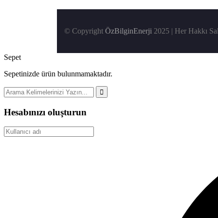
© Copyright
ÖzBilginEnerji
2025 | Her Hakkı Sak
Sepet
Sepetinizde ürün bulunmamaktadır.
Hesabınızı oluşturun